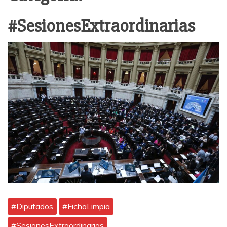
#SesionesExtraordinarias
#Diputados
#FichaLimpia
#SesionesExtraordinarias